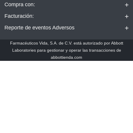
Compra con:
Facturación:
Reporte de eventos Adversos
Farmacéuticos Vida, S.A. de C.V. está autorizado por Abbott
Laboratories para gestionar y operar las transacciones de
abbottienda.com
By using this site, you agree with our use of cookies.
want to know more?